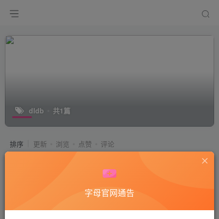
dldb
共1篇
排序
更新
浏览
点赞
评论
dldb在床上用工具慰菊_视频下载
付费阅读
50
ts/cd
字母官网通告
1年前
7